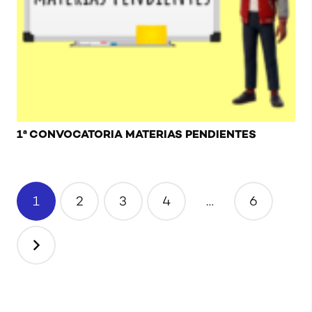
1ª CONVOCATORIA MATERIAS PENDIENTES
Navegación
1
2
3
4
…
6
de
entradas