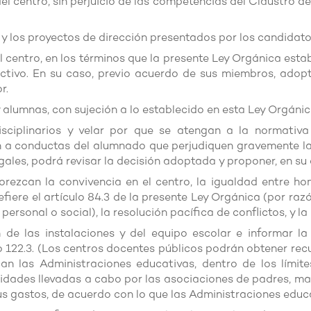
l centro, sin perjuicio de las competencias del Claustro del
 y los proyectos de dirección presentados por los candidato
del centro, en los términos que la presente Ley Orgánica es
ctivo. En su caso, previo acuerdo de sus miembros, adopt
r.
alumnas, con sujeción a lo establecido en esta Ley Orgánica
isciplinarios y velar por que se atengan a la normativa
 a conductas del alumnado que perjudiquen gravemente la c
gales, podrá revisar la decisión adoptada y proponer, en su
orezcan la convivencia en el centro, la igualdad entre ho
fiere el artículo 84.3 de la presente Ley Orgánica (por razón
personal o social), la resolución pacífica de conflictos, y la
 de las instalaciones y del equipo escolar e informar l
lo 122.3. (Los centros docentes públicos podrán obtener re
can las Administraciones educativas, dentro de los límit
ividades llevadas a cabo por las asociaciones de padres, 
sus gastos, de acuerdo con lo que las Administraciones educ